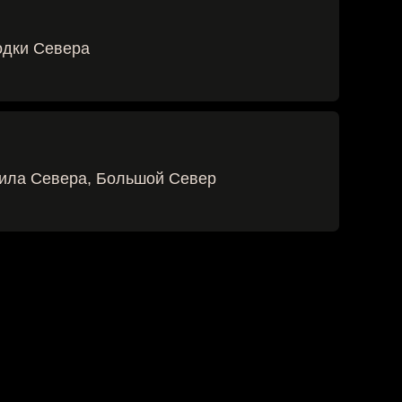
, Большой Север
до 23:00 ежедневно.
нства осуществляется только после
ммы аренды, с учетом депозита.