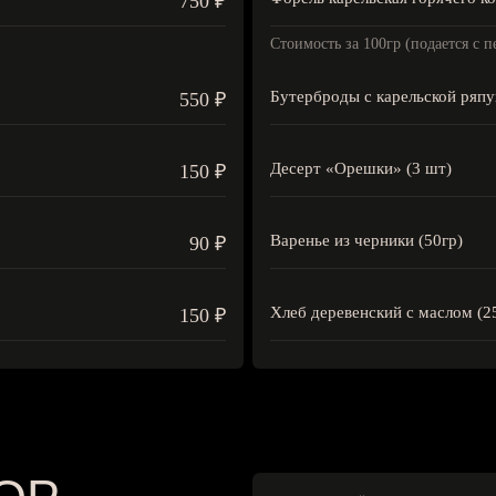
750 ₽
Стоимость за 100гр (подается с 
Бутерброды с карельской ряпу
550 ₽
Десерт «Орешки» (3 шт)
150 ₽
Варенье из черники (50гр)
90 ₽
Хлеб деревенский с маслом (2
150 ₽
Р
// СЕРВИСНЫЙ СБОР
Бани: Звуки Севера, Лодки Севера
ены
2 500 ₽ на все время аренды
// СЕРВИСНЫЙ СБОР