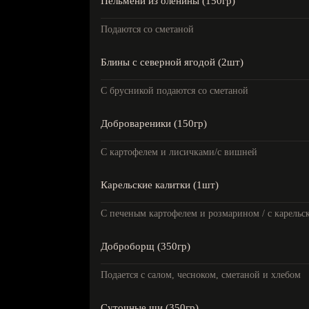
Пельмени из оленины (150гр)
Подаются со сметаной
Блины с северной ягодой (2шт)
С брусникой подаются со сметаной
Добровареники (150гр)
С картофелем и лисичками/с вишней
Карельские калитки (1шт)
С печеным картофелем и розмарином / с карельс
Доброборщ (350гр)
Подается с салом, чесноком, сметаной и хлебом
Суточные щи (350гр)