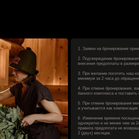
3. При желании посетить наш комплекс в день о
минимум за 2 часа до обращения.
4. При отмене бронирования, вам необходимо об
банного комплекса и поставить его в известность
5. При отмене бронирования менее чем за 48 ча
и учитывается как компенсация затрат, издержек
6. Изменение времени посещения или перенос ви
однократно и не менее чем за 24 часа до начала
правила предоплата не возвращается. Срок пере
2 (двух) месяцев.
7. В случае опоздания к забронированному врем
перерасчет времени аренды не осуществляется.
пространстве свыше 15 минут после окончания в
к дополнительному часу аренды.