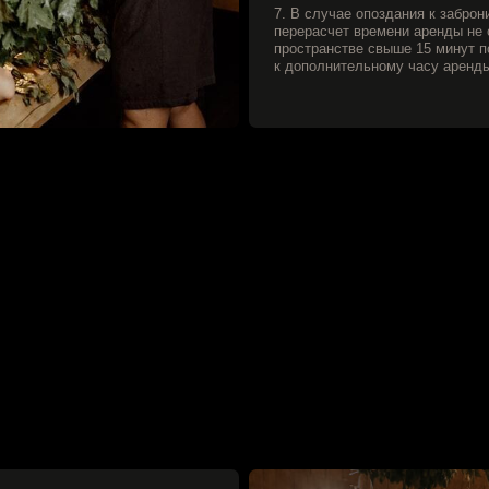
 специально отведенном
атегорически
употреблять продукты,
са.
 красящих веществ
лучаях алкогольного
.