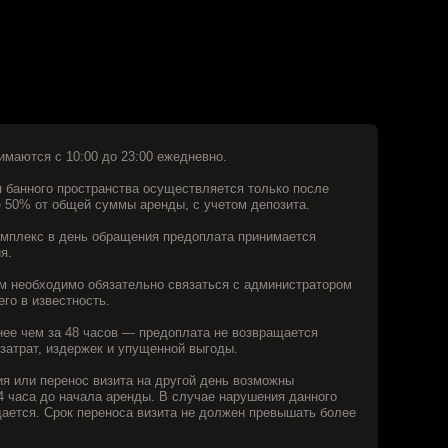
бращения предоплата принимается
язательно связаться с администратором
.
сов — предоплата не возвращается
 и упущенной выгоды.
зита на другой день возможны
 аренды. В случае нарушения данного
носа визита не должен превышать более
ени посещения банного комплекса,
 Пребывание в арендованном банном
ремени аренды, приравнивается