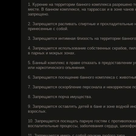
светлое
9. Запрещается оставлять детей в бане и зоне водной инфрастру
пастеризованное
взрослых.
«Айндзлер
Пилснер»
10. Запрещается посещать парную гостям с противопоказаниям: о
(500мл)
воспалительные процессы, заболевания сердца, шизофрения.
11. Запрещается иметь с собой оружие любого типа.
12. Каждый гость банного комплекса несет ответственность за д
Черный
500 ₽
им нарушения в соответствии с действующим законодательством
чай
(900
В случае нарушения перечисленных выше мы вправе прекратить п
мл)
а также лишить гостя право дальнейшего пользования услугами н
комплекса, в том числе — уже оплаченного бронирования.
Напиток
500 ₽
«Здоровье»
(500
мл)
Болтушка:
мед,
лимон,
вода
газ
или
ВОЗВРАТ
б/