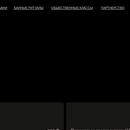
БАННЫЕ РИТУАЛЫ
ОБЩЕСТВЕННЫЕ КЛАССЫ
ПАРТНЕРСТВО
КОНТАКТЫ
Общественные классы
Мастер-класс
Банный остров
П
ОСН