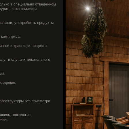
ктуры без присмотра
нкология,
опущенные
 РФ.
редоставление услуг,
ашего банного
УСЛОВИЯ