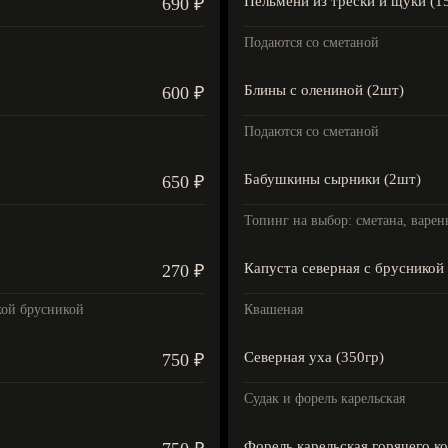
Пельмени из трески и щуки (1
690 ₽
Подаются со сметаной
Блины с олениной (2шт)
600 ₽
Подаются со сметаной
Бабушкины сырники (2шт)
650 ₽
Топинг на выбор: сметана, варен
Капуста северная с брусникой 
270 ₽
кой брусникой
Квашеная
Северная уха (350гр)
750 ₽
Судак и форель карельская
Форель карельская горячего ко