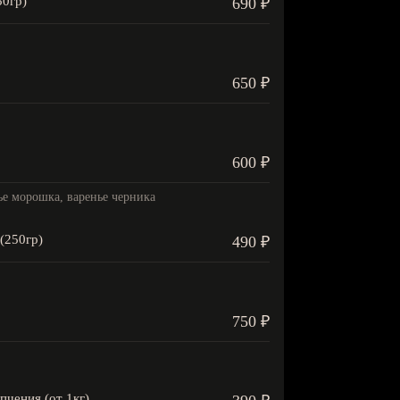
50гр)
690 ₽
650 ₽
600 ₽
ье морошка, варенье черника
(250гр)
490 ₽
750 ₽
пчения (от 1кг)