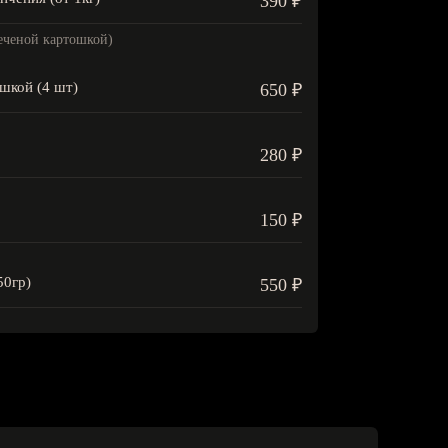
390 ₽
печеной картошкой)
шкой (4 шт)
650 ₽
280 ₽
150 ₽
50гр)
550 ₽