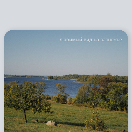
Баня приносит прибыль, но важно, чтобы
она еще несла доброту и делала нас лучше
ПОСЧИТАТЬ
Создать совместный
проект в сфере банного
туризма
Запуск совместного проекта: идея,
проектирование, стройка, комплектация, ввод
в эксплуатацию
ПОГОВОРИТЬ
Строительство банного