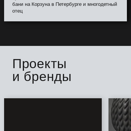
БАННЫЙ ОСТРОВ
БАННЫЙ КОМПЛ
В ПЕТЕРБУРГ
Закрытый камерный остров на 16
человек в Карелии с 3 банными зонами
Аутентичный банный комп
с парениями и северной ку
2024
2 локации: Пушкин и Сестр
2023
любимый вид на заонежье