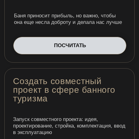
Север - суров, именно
поэтому там тепло и
добро среди людей, без
него не прожить — оно
не только в речи, но и в
сердцах