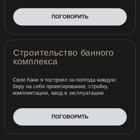
В бане не важны
градусы, в бане важен
пар.
20 лет стройки
говорили об обратном,
кстати