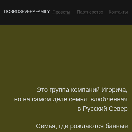
DOBROSEVERAFAMILY
Проекты
Партнерство
Контакты
Это группа компаний Игорича,
но на самом деле семья, влюбленная
в Русский Север
Семья, где рождаются банные
комплексы, после 20 летнего
опыта жилых объектов городской
среды по всей России